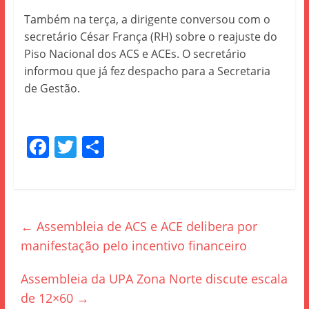
Também na terça, a dirigente conversou com o
secretário César França (RH) sobre o reajuste do
Piso Nacional dos ACS e ACEs. O secretário
informou que já fez despacho para a Secretaria
de Gestão.
F
T
S
a
w
h
c
itt
ar
e
er
e
←
Assembleia de ACS e ACE delibera por
b
manifestação pelo incentivo financeiro
o
o
Assembleia da UPA Zona Norte discute escala
k
de 12×60
→