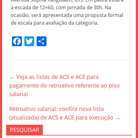
a escada de 12×60, com jornada de 30h. Na
ocasião, será apresentada uma proposta formal
de escala para avaliação da categoria.
F
T
S
a
w
h
c
itt
ar
e
er
e
←
Veja as listas de ACS e ACE para
b
pagamento do retroativo referente ao piso
o
salarial
o
k
Retroativo salarial: confira nova lista
(atualizada) de ACS e ACE para execução
→
PESQUISAR