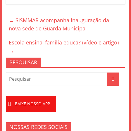
c
itt
ar
e
er
e
←
SISMMAR acompanha inauguração da
b
nova sede de Guarda Municipal
o
o
Escola ensina, família educa? (vídeo e artigo)
k
→
PESQUISAR
BAIXE NOSSO APP
NOSSAS REDES SOCIAIS