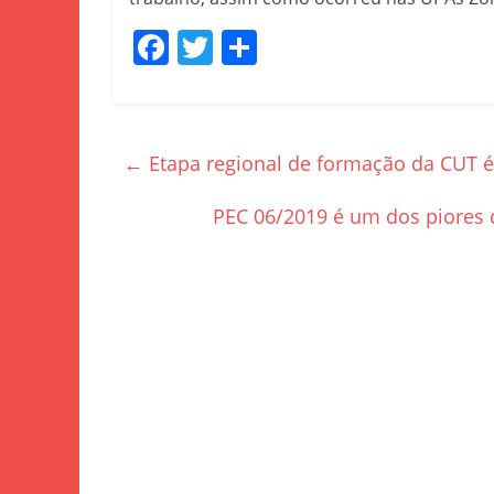
F
T
S
a
w
h
c
itt
ar
e
er
e
←
Etapa regional de formação da CUT 
b
o
PEC 06/2019 é um dos piores c
o
k