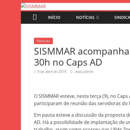
INÍCIO
NOTÍCIAS
SINDIC
Notícias
SISMMAR acompanha d
30h no Caps AD
9 de abril de 2019
dwd_admin
O SISMMAR esteve, nesta terça (9), no Caps AD
participaram de reunião das servidoras do lo
Em pauta esteve a discussão da proposta 
AD. Há a possibilidade de implantação de u
trabalho, assim como ocorreu nas UPAs Zon