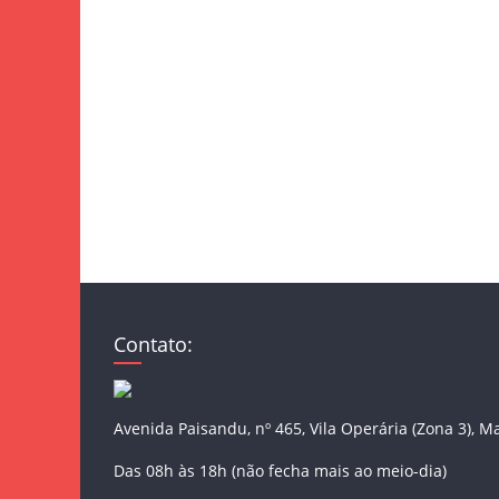
Contato:
Avenida Paisandu, nº 465, Vila Operária (Zona 3), M
Das 08h às 18h (não fecha mais ao meio-dia)