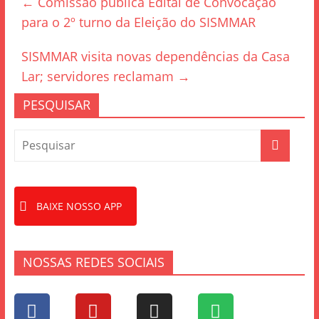
←
Comissão publica Edital de Convocação
b
para o 2º turno da Eleição do SISMMAR
o
o
SISMMAR visita novas dependências da Casa
k
Lar; servidores reclamam
→
PESQUISAR
BAIXE NOSSO APP
NOSSAS REDES SOCIAIS