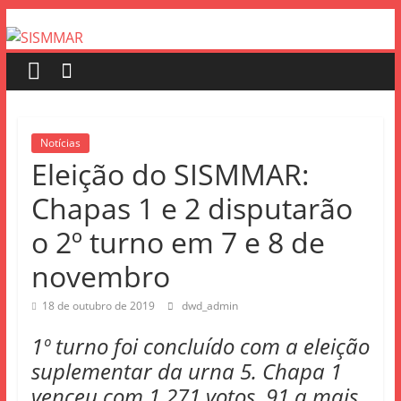
Notícias
Eleição do SISMMAR:
Chapas 1 e 2 disputarão
o 2º turno em 7 e 8 de
novembro
18 de outubro de 2019
dwd_admin
1º turno foi concluído com a eleição
suplementar da urna 5. Chapa 1
venceu com 1.271 votos, 91 a mais