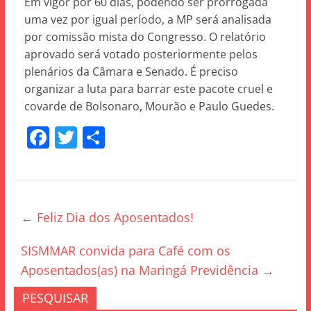
Em vigor por 60 dias, podendo ser prorrogada
uma vez por igual período, a MP será analisada
por comissão mista do Congresso. O relatório
aprovado será votado posteriormente pelos
plenários da Câmara e Senado. É preciso
organizar a luta para barrar este pacote cruel e
covarde de Bolsonaro, Mourão e Paulo Guedes.
F
T
S
a
w
h
c
itt
ar
e
er
e
←
Feliz Dia dos Aposentados!
b
o
SISMMAR convida para Café com os
o
Aposentados(as) na Maringá Previdência
→
k
PESQUISAR