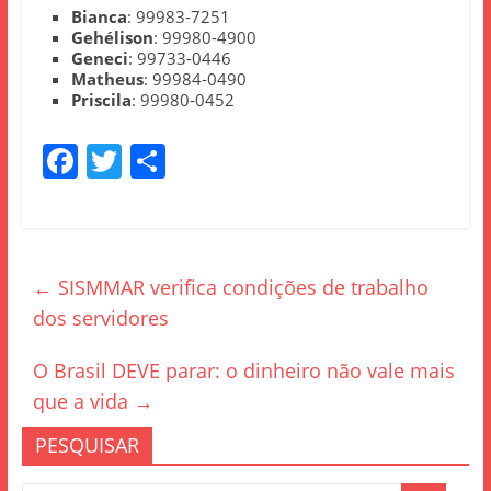
Bianca
: 99983-7251
Gehélison
: 99980-4900
Geneci
: 99733-0446
Matheus
: 99984-0490
Priscila
: 99980-0452
F
T
S
a
w
h
c
itt
ar
e
er
e
←
SISMMAR verifica condições de trabalho
b
dos servidores
o
o
O Brasil DEVE parar: o dinheiro não vale mais
k
que a vida
→
PESQUISAR