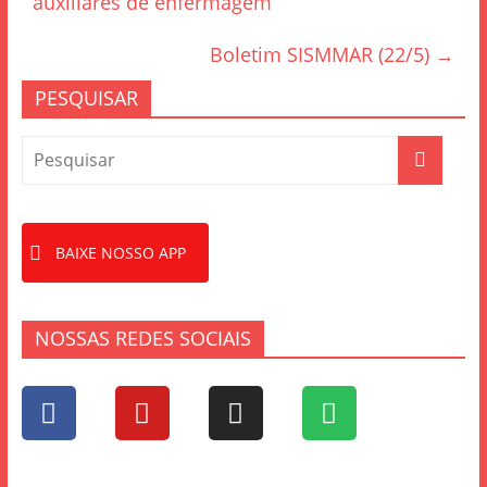
auxiliares de enfermagem
o
o
Boletim SISMMAR (22/5)
→
k
PESQUISAR
BAIXE NOSSO APP
NOSSAS REDES SOCIAIS