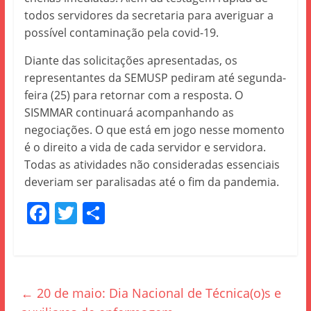
todos servidores da secretaria para averiguar a
possível contaminação pela covid-19.
Diante das solicitações apresentadas, os
representantes da SEMUSP pediram até segunda-
feira (25) para retornar com a resposta. O
SISMMAR continuará acompanhando as
negociações. O que está em jogo nesse momento
é o direito a vida de cada servidor e servidora.
Todas as atividades não consideradas essenciais
deveriam ser paralisadas até o fim da pandemia.
F
T
S
a
w
h
c
itt
ar
e
er
e
←
20 de maio: Dia Nacional de Técnica(o)s e
b