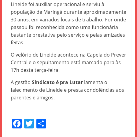
Lineide foi auxiliar operacional e serviu à
população de Maringá durante aproximadamente
30 anos, em variados locais de trabalho. Por onde
passou foi reconhecida como uma funcionária
bastante prestativa pelo serviço e pelas amizades
feitas.
O velório de Lineide acontece na Capela do Prever
Central e o sepultamento está marcado para às
17h desta terça-feira.
A gestão
Sindicato é pra Lutar
lamenta o
falecimento de Lineide e presta condolências aos
parentes e amigos.
F
T
S
a
w
h