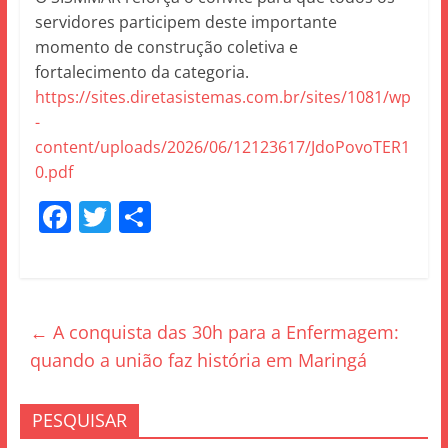
servidores participem deste importante
momento de construção coletiva e
fortalecimento da categoria.
https://sites.diretasistemas.com.br/sites/1081/wp
-
content/uploads/2026/06/12123617/JdoPovoTER1
0.pdf
F
T
S
a
w
h
c
itt
ar
e
er
e
←
A conquista das 30h para a Enfermagem:
b
quando a união faz história em Maringá
o
o
PESQUISAR
k