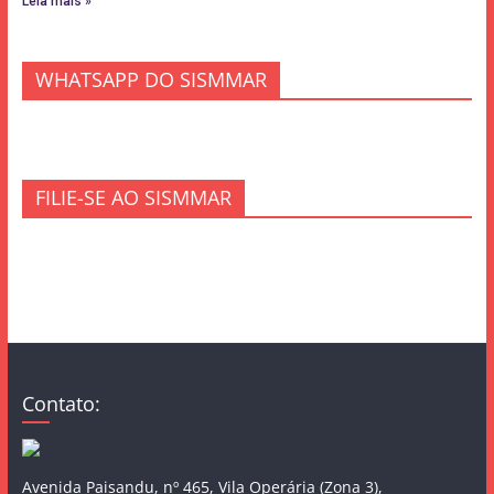
Leia mais »
WHATSAPP DO SISMMAR
FILIE-SE AO SISMMAR
Contato:
Avenida Paisandu, nº 465, Vila Operária (Zona 3),