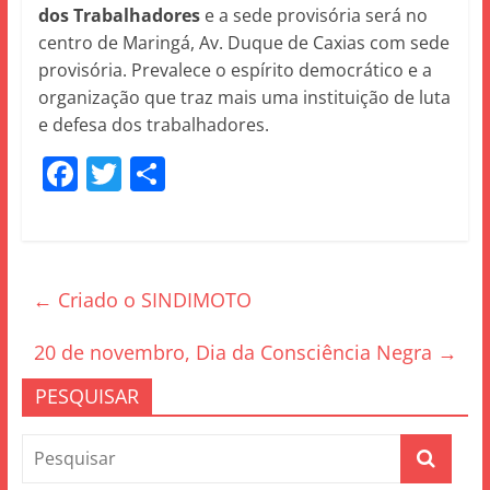
dos Trabalhadores
e a sede provisória será no
centro de Maringá, Av. Duque de Caxias com sede
provisória. Prevalece o espírito democrático e a
organização que traz mais uma instituição de luta
e defesa dos trabalhadore
s.
F
T
S
a
w
h
c
itt
ar
e
er
e
←
Criado o SINDIMOTO
b
o
20 de novembro, Dia da Consciência Negra
→
o
PESQUISAR
k