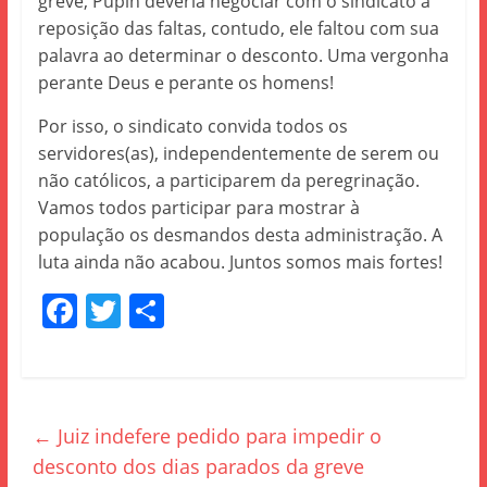
greve, Pupin deveria negociar com o sindicato a
reposição das faltas, contudo, ele faltou com sua
palavra ao determinar o desconto. Uma vergonha
perante Deus e perante os homens!
Por isso, o sindicato convida todos os
servidores(as), independentemente de serem ou
não católicos, a participarem da peregrinação.
Vamos todos participar para mostrar à
população os desmandos desta administração. A
luta ainda não acabou. Juntos somos mais fortes!
F
T
S
a
w
h
c
itt
ar
e
er
e
←
Juiz indefere pedido para impedir o
b
desconto dos dias parados da greve
o