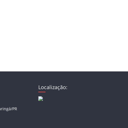
Localização:
aringá/PR