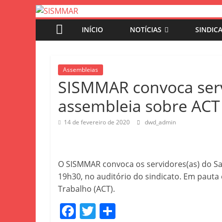
INÍCIO
NOTÍCIAS
SINDIC
Assembleias
SISMMAR convoca serv
assembleia sobre ACT
14 de fevereiro de 2020
dwd_admin
O SISMMAR convoca os servidores(as) do Sam
19h30, no auditório do sindicato. Em pauta
Trabalho (ACT).
F
T
S