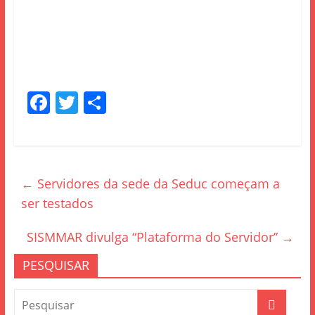
F
T
S
a
w
h
c
itt
ar
e
er
e
←
Servidores da sede da Seduc começam a
b
ser testados
o
o
SISMMAR divulga “Plataforma do Servidor”
→
k
PESQUISAR