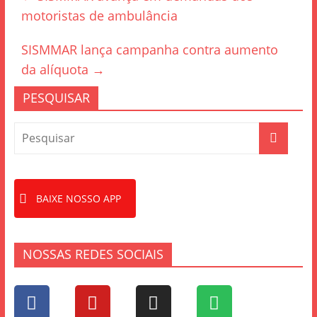
b
motoristas de ambulância
o
o
SISMMAR lança campanha contra aumento
k
da alíquota
→
PESQUISAR
BAIXE NOSSO APP
NOSSAS REDES SOCIAIS