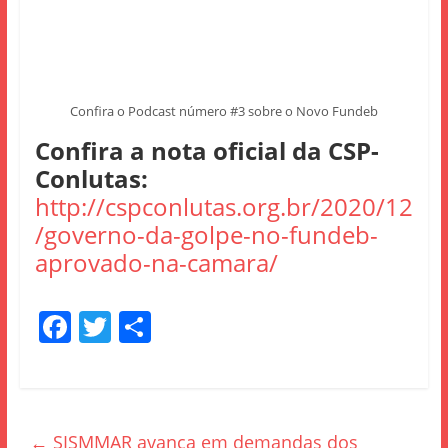
Confira o Podcast número #3 sobre o Novo Fundeb
Confira a nota oficial da CSP-
Conlutas:
http://cspconlutas.org.br/2020/12
/governo-da-golpe-no-fundeb-
aprovado-na-camara/
F
T
S
a
w
h
c
itt
ar
e
er
e
←
SISMMAR avança em demandas dos