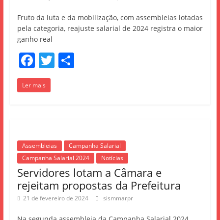
Fruto da luta e da mobilização, com assembleias lotadas
pela categoria, reajuste salarial de 2024 registra o maior
ganho real
F
T
S
a
w
h
Ler mais
c
itt
ar
e
er
e
b
o
Assembleias
Campanha Salarial
o
Campanha Salarial 2024
Notícias
k
Servidores lotam a Câmara e
rejeitam propostas da Prefeitura
21 de fevereiro de 2024
sismmarpr
Na segunda assembleia da Campanha Salarial 2024,