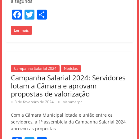
a segunda
F
T
S
a
w
h
Ler mais
c
itt
ar
e
er
e
b
o
Campanha Salarial 2024
Notícias
o
Campanha Salarial 2024: Servidores
k
lotam a Câmara e aprovam
propostas de valorização
3 de fevereiro de 2024
sismmarpr
Com a Câmara Municipal lotada e união entre os
servidores, a 1ª assembleia da Campanha Salarial 2024,
aprovou as propostas