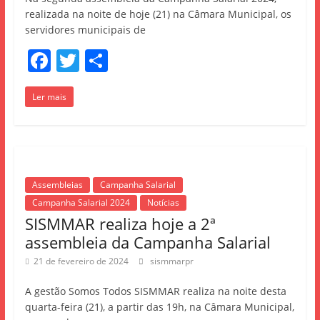
realizada na noite de hoje (21) na Câmara Municipal, os
servidores municipais de
F
T
S
a
w
h
Ler mais
c
itt
ar
e
er
e
b
o
Assembleias
Campanha Salarial
o
Campanha Salarial 2024
Notícias
k
SISMMAR realiza hoje a 2ª
assembleia da Campanha Salarial
21 de fevereiro de 2024
sismmarpr
A gestão Somos Todos SISMMAR realiza na noite desta
quarta-feira (21), a partir das 19h, na Câmara Municipal,