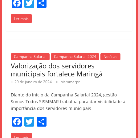
F
T
S
a
w
h
Ler mais
c
itt
ar
e
er
e
b
o
Campanha Salarial
Campanha Salarial 2024
Notícias
o
Valorização dos servidores
k
municipais fortalece Maringá
29 de janeiro de 2024
sismmarpr
Diante do início da Campanha Salarial 2024, gestão
Somos Todos SISMMAR trabalha para dar visibilidade à
importância dos servidores municipais
F
T
S
a
w
h
Ler mais